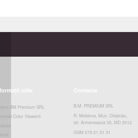
formații utile
Contacte
B.M. PREMIUM SRL
spre BM Premium SRL
R. Moldova, Mun. Chișinău,
rsonal Color Viewer®
str. Armeneasca 35, MD 2012
oduse
GSM 079 21 31 31
lerie