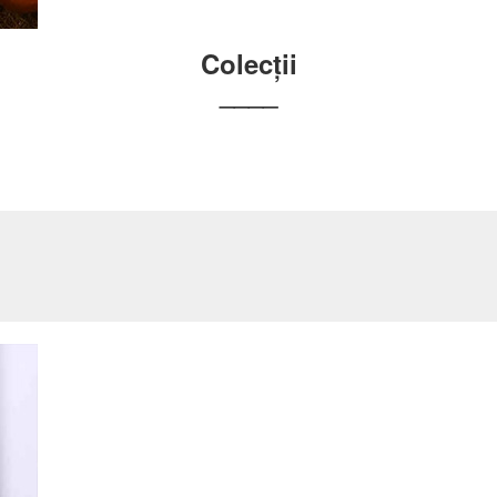
Colecții
____