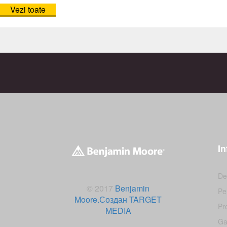
Vezi toate
In
De
© 2017
Benjamin
Pe
Moore.
Создан TARGET
Pr
MEDIA
Ga