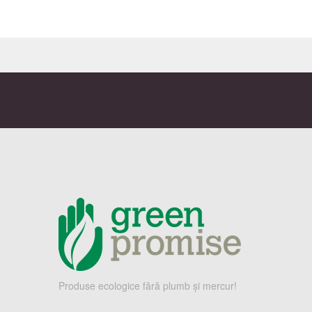
Produse ecologice fără plumb și mercur!