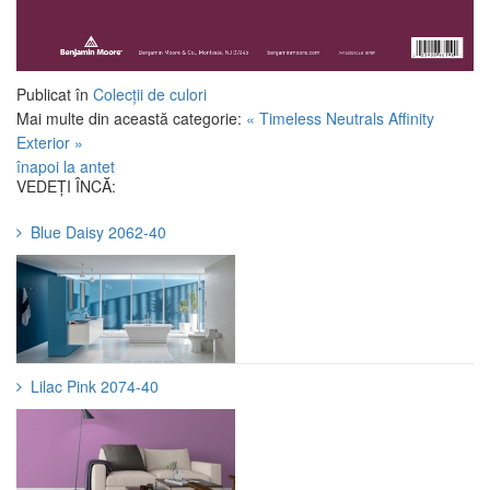
Publicat în
Colecții de culori
Mai multe din această categorie:
« Timeless Neutrals
Affinity
Exterior »
înapoi la antet
VEDEȚI ÎNCĂ:
Blue Daisy 2062-40
Lilac Pink 2074-40