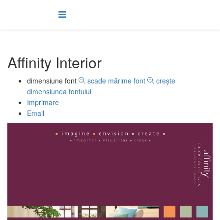
Affinity Interior
dimensiune font
scade mărime font
creşte
dimensiunea fontului
Imprimare
Email